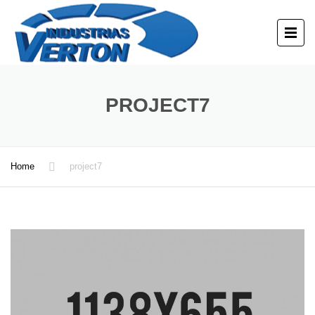
PROJECT7
Home
project7