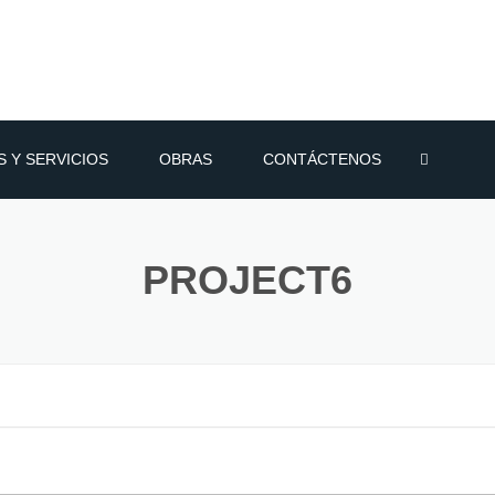
 Y SERVICIOS
OBRAS
CONTÁCTENOS
POLIURETANO
PROJECT6
POLIESTIRENO
 POR ASPERCION
MICOS PARA TECHO