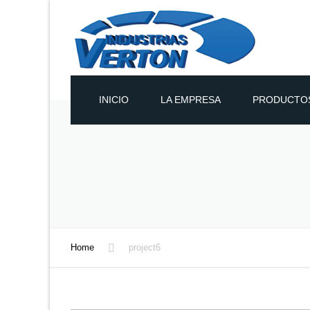
INICIO
LA EMPRESA
PRODUCTOS
PANELES DE 
PANELES DE 
POLIURETANO
PANELES TÉR
Home
project6
Y PARED
POLIUREAS