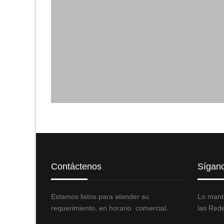
Contáctenos
Sígan
Estamos listos para atender su
Lo mant
requerimiento, en horario comercial.
las Rede