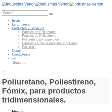
Inicio
La Empresa
Productos y Servicios
Paneles de Poliuretano
Paneles de Poliestireno
Poliuretano por aspercion
Paneles Térmicos para Techo y Pared
Poliureas
Obras
Contáctenos
Poliuretano, Poliestireno,
Fómix, para productos
tridimensionales.
Home