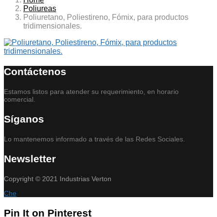
Poliureas
Poliuretano, Poliestireno, Fómix, para productos
tridimensionales.
Contáctenos
Estamos listos para atender su requerimiento, en horario
comercial.
Síganos
Lo mantenemos informado a través de las Redes Sociales.
Newsletter
Copyright © 2021 Industrias Verton
Che
Pin It on Pinterest