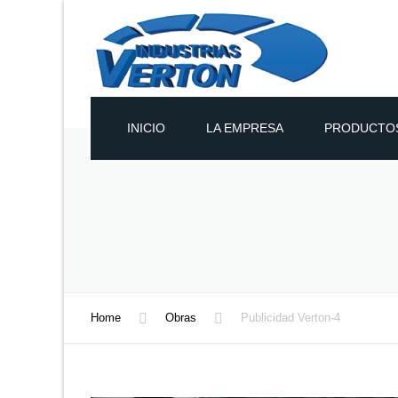
INICIO
LA EMPRESA
PRODUCTOS
PANELES DE 
PANELES DE 
POLIURETANO
PANELES TÉR
Home
Obras
Publicidad Verton-4
Y PARED
POLIUREAS