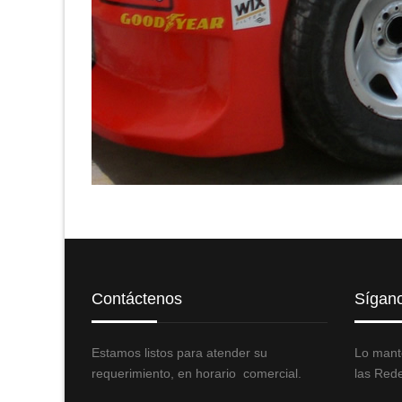
Contáctenos
Sígan
Estamos listos para atender su
Lo mant
requerimiento, en horario comercial.
las Rede